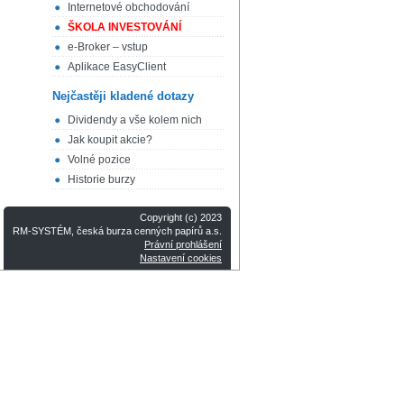
Internetové obchodování
ŠKOLA INVESTOVÁNÍ
e-Broker – vstup
Aplikace EasyClient
Nejčastěji kladené dotazy
Dividendy a vše kolem nich
Jak koupit akcie?
Volné pozice
Historie burzy
Copyright (c) 2023
RM-SYSTÉM, česká burza cenných papírů a.s.
Právní prohlášení
Nastavení cookies