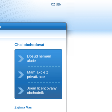
CZ
|
EN
y
Chci obchodovat
Dosud nemám
akcie
Mám akcie z
privatizace
Jsem licencovaný
obchodník
Zajímá Vás