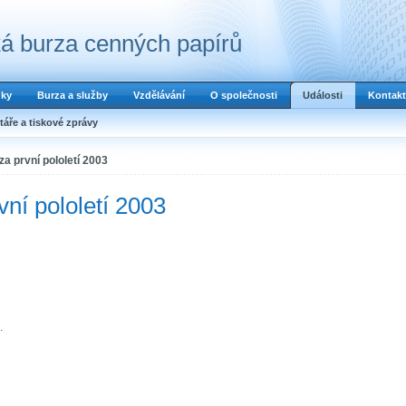
á burza cenných papírů
dky
Burza a služby
Vzdělávání
O společnosti
Události
Kontakt
áře a tiskové zprávy
za první pololetí 2003
vní pololetí 2003
.