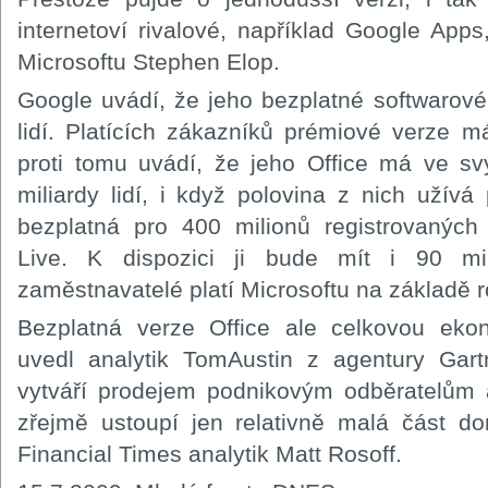
internetoví rivalové, například Google Apps
Microsoftu Stephen Elop.
Google uvádí, že jeho bezplatné softwarové
lidí. Platících zákazníků prémiové verze má
proti tomu uvádí, že jeho Office má ve sv
miliardy lidí, i když polovina z nich užívá
bezplatná pro 400 milionů registrovaných
Live. K dispozici ji bude mít i 90 mil
zaměstnavatelé platí Microsoftu na základě 
Bezplatná verze Office ale celkovou ekon
uvedl analytik TomAustin z agentury Gartn
vytváří prodejem podnikovým odběratelům a
zřejmě ustoupí jen relativně malá část do
Financial Times analytik Matt Rosoff.