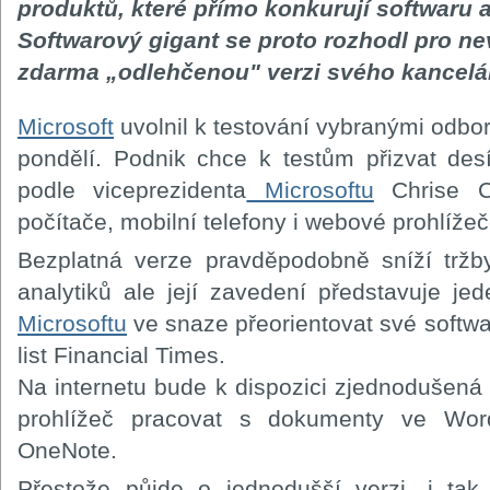
produktů, které přímo konkurují softwaru 
Softwarový gigant se proto rozhodl pro ne
zdarma „odlehčenou" verzi svého kancelář
Microsoft
uvolnil k testování vybranými odbor
pondělí. Podnik chce k testům přizvat desít
podle viceprezidenta
Microsoftu
Chrise Ca
počítače, mobilní telefony i webové prohlížeč
Bezplatná verze pravděpodobně sníží tržb
analytiků ale její zavedení představuje jed
Microsoftu
ve snaze přeorientovat své softwar
list Financial Times.
Na internetu bude k dispozici zjednodušen
prohlížeč pracovat s dokumenty ve Wor
OneNote.
Přestože půjde o jednodušší verzi, i tak