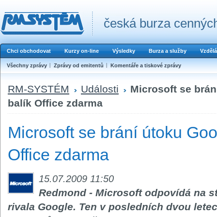
česká burza cenných
Chci obchodovat
Kurzy on-line
Výsledky
Burza a služby
Vzdělá
Všechny zprávy
Zprávy od emitentů
Komentáře a tiskové zprávy
RM-SYSTÉM
Události
Microsoft se brá
balík Office zdarma
Microsoft se brání útoku Goo
Office zdarma
15.07.2009 11:50
Redmond - Microsoft odpovídá na stá
rivala Google. Ten v posledních dvou letec