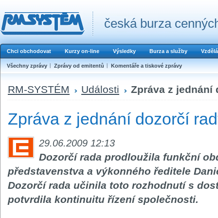
česká burza cenných
Chci obchodovat
Kurzy on-line
Výsledky
Burza a služby
Vzdělá
Všechny zprávy
Zprávy od emitentů
Komentáře a tiskové zprávy
RM-SYSTÉM
Události
Zpráva z jednání
Zpráva z jednání dozorčí ra
29.06.2009 12:13
Dozorčí rada prodloužila funkční o
představenstva a výkonného ředitele Danie
Dozorčí rada učinila toto rozhodnutí s do
potvrdila kontinuitu řízení společnosti.