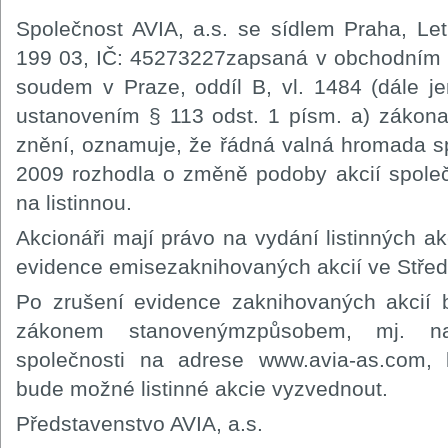
Společnost AVIA, a.s. se sídlem Praha, L
199 03, IČ: 45273227zapsaná v obchodním 
soudem v Praze, oddíl B, vl. 1484 (dále je
ustanovením § 113 odst. 1 písm. a) zákona
znění, oznamuje, že řádná valná hromada s
2009 rozhodla o změně podoby akcií spole
na listinnou.
Akcionáři mají právo na vydání listinných a
evidence emisezaknihovaných akcií ve Střed
Po zrušení evidence zaknihovaných akcií 
zákonem stanovenýmzpůsobem, mj. na 
společnosti na adrese www.avia-as.com, 
bude možné listinné akcie vyzvednout.
Představenstvo AVIA, a.s.