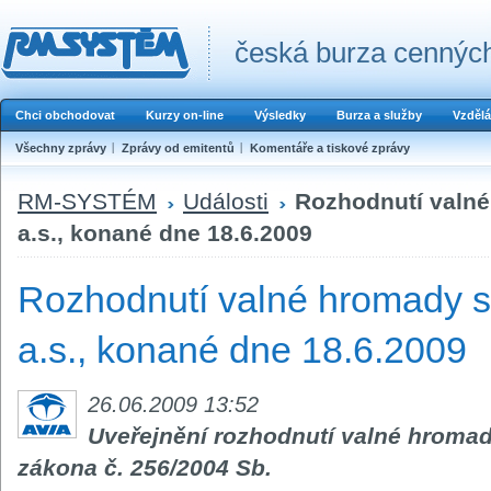
česká burza cenných
Chci obchodovat
Kurzy on-line
Výsledky
Burza a služby
Vzdělá
Všechny zprávy
Zprávy od emitentů
Komentáře a tiskové zprávy
RM-SYSTÉM
Události
Rozhodnutí valné
a.s., konané dne 18.6.2009
Rozhodnutí valné hromady s
a.s., konané dne 18.6.2009
26.06.2009 13:52
Uveřejnění rozhodnutí valné hromady
zákona č. 256/2004 Sb.