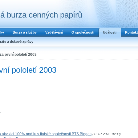
á burza cenných papírů
dky
Burza a služby
Vzdělávání
O společnosti
Události
Kontakt
áře a tiskové zprávy
za první pololetí 2003
vní pololetí 2003
.
akvizici 100% podílu v italské společnosti BTS Biogas
(13.07.2026 10:39)