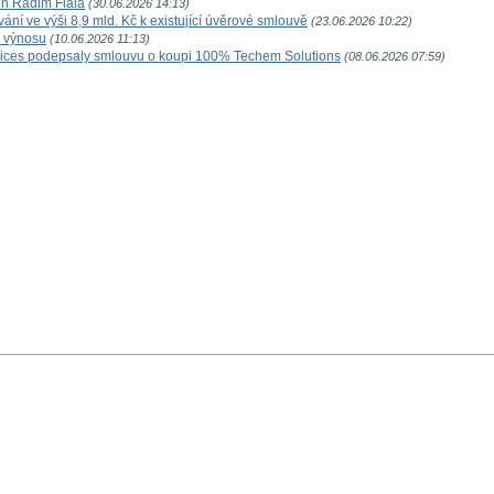
n Radim Fiala
(30.06.2026 14:13)
ní ve výši 8,9 mld. Kč k existující úvěrové smlouvě
(23.06.2026 10:22)
o výnosu
(10.06.2026 11:13)
vices podepsaly smlouvu o koupi 100% Techem Solutions
(08.06.2026 07:59)