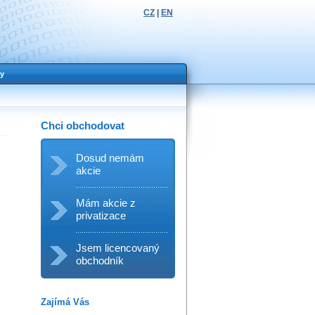
CZ
|
EN
y
Chci obchodovat
Dosud nemám
akcie
Mám akcie z
privatizace
Jsem licencovaný
obchodník
Zajímá Vás