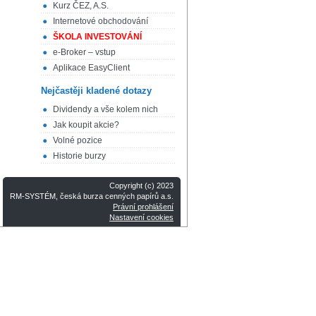
Kurz ČEZ, A.S.
Internetové obchodování
ŠKOLA INVESTOVÁNÍ
e-Broker – vstup
Aplikace EasyClient
Nejčastěji kladené dotazy
Dividendy a vše kolem nich
Jak koupit akcie?
Volné pozice
Historie burzy
Copyright (c) 2023
RM-SYSTÉM, česká burza cenných papírů a.s.
Právní prohlášení
Nastavení cookies