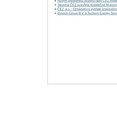
Novým předsedou dozorčí rady ČEZ zvole
Skupina ČEZ uzavřela dodatečné financová
ČEZ, a.s. - Oznámení o výplatě úrokovéh
Elevion Group B.V. a Techem Energy Ser