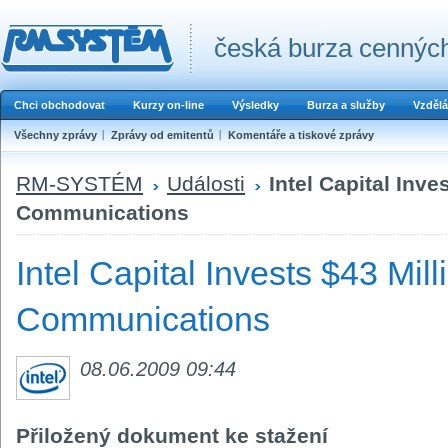
česká burza cenných
Chci obchodovat
Kurzy on-line
Výsledky
Burza a služby
Vzdělá
Všechny zprávy
Zprávy od emitentů
Komentáře a tiskové zprávy
RM-SYSTÉM
Události
Intel Capital Inve
Communications
Intel Capital Invests $43 Mil
Communications
08.06.2009 09:44
Přiložený dokument ke stažení