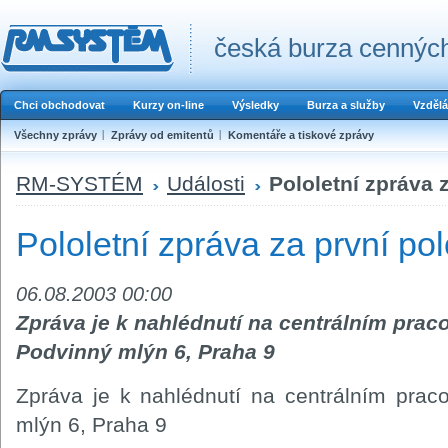
česká burza cenných
Chci obchodovat
Kurzy on-line
Výsledky
Burza a služby
Vzdělá
Všechny zprávy
Zprávy od emitentů
Komentáře a tiskové zprávy
RM-SYSTÉM
Události
Pololetní zpráva z
Pololetní zpráva za první pol
06.08.2003 00:00
Zpráva je k nahlédnutí na centrálním prac
Podvinný mlýn 6, Praha 9
Zpráva je k nahlédnutí na centrálním prac
mlýn 6, Praha 9