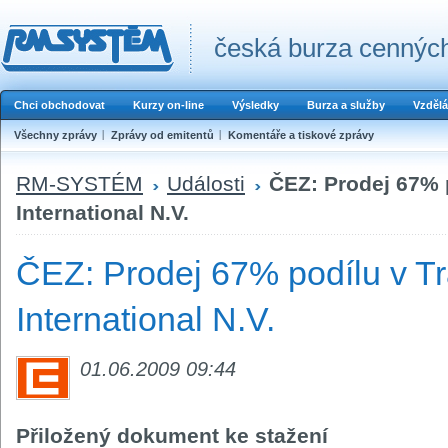
česká burza cenných
Chci obchodovat
Kurzy on-line
Výsledky
Burza a služby
Vzdělá
Všechny zprávy
Zprávy od emitentů
Komentáře a tiskové zprávy
RM-SYSTÉM
Události
ČEZ: Prodej 67% 
International N.V.
ČEZ: Prodej 67% podílu v T
International N.V.
01.06.2009 09:44
Přiložený dokument ke stažení