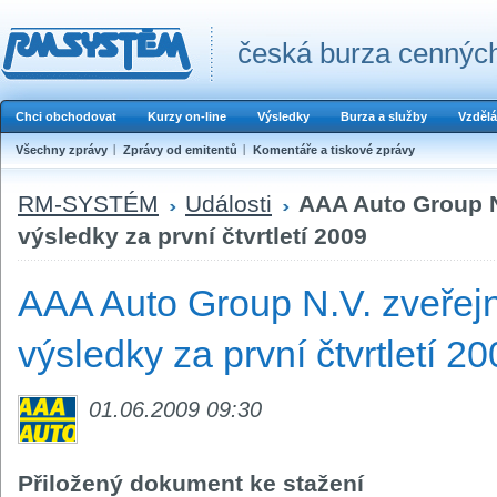
česká burza cenných
Chci obchodovat
Kurzy on-line
Výsledky
Burza a služby
Vzdělá
Všechny zprávy
Zprávy od emitentů
Komentáře a tiskové zprávy
RM-SYSTÉM
Události
AAA Auto Group N.
výsledky za první čtvrtletí 2009
AAA Auto Group N.V. zveřejni
výsledky za první čtvrtletí 2
01.06.2009 09:30
Přiložený dokument ke stažení