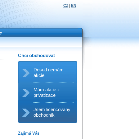
CZ
|
EN
y
Chci obchodovat
Dosud nemám
akcie
Mám akcie z
privatizace
Jsem licencovaný
obchodník
Zajímá Vás