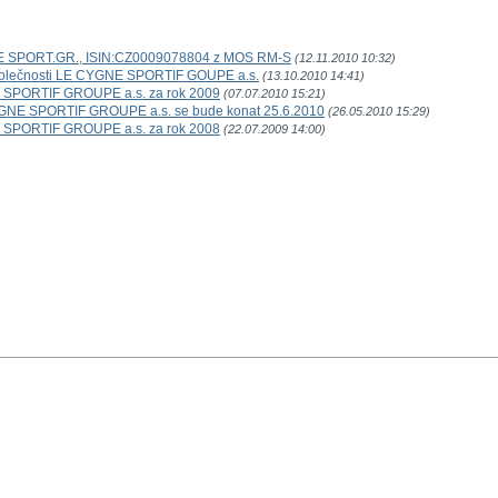
GNE SPORT.GR., ISIN:CZ0009078804 z MOS RM-S
(12.11.2010 10:32)
polečnosti LE CYGNE SPORTIF GOUPE a.s.
(13.10.2010 14:41)
E SPORTIF GROUPE a.s. za rok 2009
(07.07.2010 15:21)
YGNE SPORTIF GROUPE a.s. se bude konat 25.6.2010
(26.05.2010 15:29)
E SPORTIF GROUPE a.s. za rok 2008
(22.07.2009 14:00)