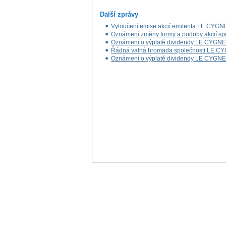
Další zprávy
Vyloučení emise akcií emitenta LE CY
Oznámení změny formy a podoby akcií s
Oznámení o výplatě dividendy LE CYGN
Řádná valná hromada společnosti LE C
Oznámení o výplatě dividendy LE CYGN