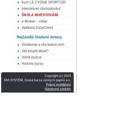
Kurz LE CYGNE SPORT.GR.
Internetové obchodování
ŠKOLA INVESTOVÁNÍ
e-Broker – vstup
Aplikace EasyClient
Nejčastěji kladené dotazy
Dividendy a vše kolem nich
Jak koupit akcie?
Volné pozice
Historie burzy
Copyright (c) 2023
RM-SYSTÉM, česká burza cenných papírů a.s.
Právní prohlášení
Nastavení cookies