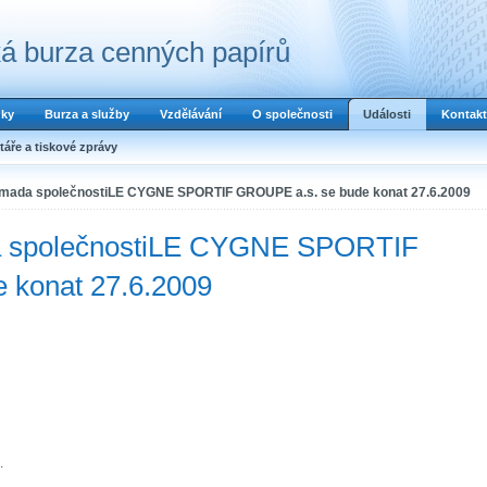
á burza cenných papírů
dky
Burza a služby
Vzdělávání
O společnosti
Události
Kontakt
áře a tiskové zprávy
omada společnostiLE CYGNE SPORTIF GROUPE a.s. se bude konat 27.6.2009
a společnostiLE CYGNE SPORTIF
 konat 27.6.2009
.