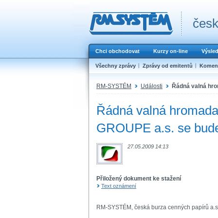
česk
Chci obchodovat
Kurzy on-line
Výsle
Všechny zprávy
Zprávy od emitentů
Koment
RM-SYSTÉM
Události
Řádná valná hr
Řádná valná hromad
GROUPE a.s. se bude
27.05.2009 14:13
Přiložený dokument ke stažení
Text oznámení
RM-SYSTÉM, česká burza cenných papírů a.s