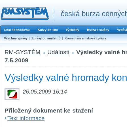
česká burza cenných
Chci obchodovat
Kurzy on-line
Výsledky
Burza a služby
Vzdělá
Všechny zprávy
Zprávy od emitentů
Komentáře a tiskové zprávy
RM-SYSTÉM
Události
Výsledky valné 
7.5.2009
Výsledky valné hromady kon
26.05.2009 16:14
Přiložený dokument ke stažení
Text informace