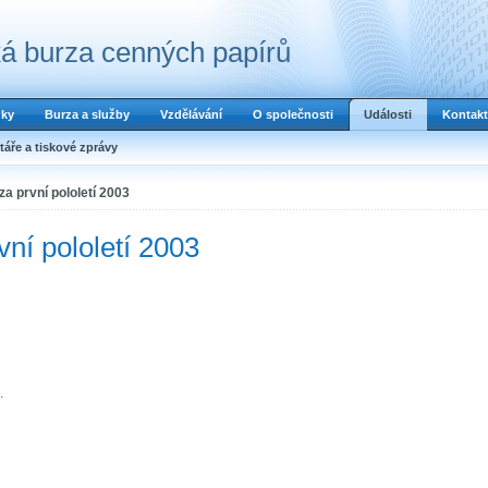
á burza cenných papírů
dky
Burza a služby
Vzdělávání
O společnosti
Události
Kontakt
áře a tiskové zprávy
za první pololetí 2003
vní pololetí 2003
.