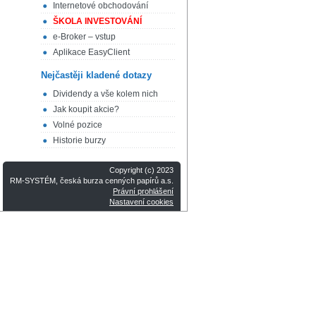
Internetové obchodování
ŠKOLA INVESTOVÁNÍ
e-Broker – vstup
Aplikace EasyClient
Nejčastěji kladené dotazy
Dividendy a vše kolem nich
Jak koupit akcie?
Volné pozice
Historie burzy
Copyright (c) 2023
RM-SYSTÉM, česká burza cenných papírů a.s.
Právní prohlášení
Nastavení cookies