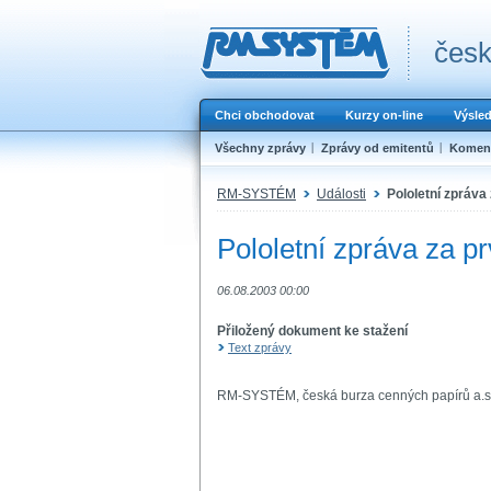
česk
Chci obchodovat
Kurzy on-line
Výsle
Všechny zprávy
Zprávy od emitentů
Koment
RM-SYSTÉM
Události
Pololetní zpráva 
Pololetní zpráva za pr
06.08.2003 00:00
Přiložený dokument ke stažení
Text zprávy
RM-SYSTÉM, česká burza cenných papírů a.s