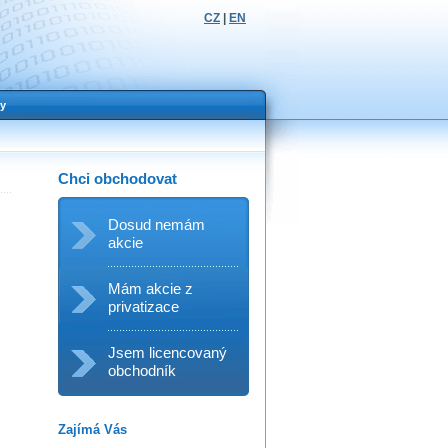
CZ
|
EN
y
Chci obchodovat
Dosud nemám
akcie
Mám akcie z
privatizace
Jsem licencovaný
obchodník
Zajímá Vás