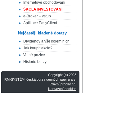
Internetové obchodování
ŠKOLA INVESTOVÁNÍ
e-Broker – vstup
Aplikace EasyClient
Nejčastěji kladené dotazy
Dividendy a vše kolem nich
Jak koupit akcie?
Volné pozice
Historie burzy
Copyright (c) 2023
RM-SYSTÉM, česká burza cenných papírů a.s.
Právní prohlášení
Nastavení cookies