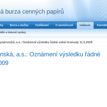
á burza cenných papírů
dky
Burza a služby
Vzdělávání
O společnosti
Události
Kontakt
áře a tiskové zprávy
ynárenská, a.s.: Oznámení výsledku řádné valné hromady 11.5.2009
nská, a.s.: Oznámení výsledku řádné
009
.