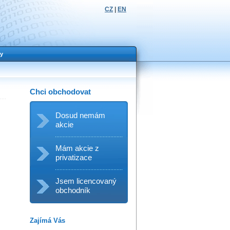
CZ
|
EN
y
Chci obchodovat
Dosud nemám
akcie
Mám akcie z
privatizace
Jsem licencovaný
obchodník
Zajímá Vás