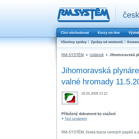
česk
Chci obchodovat
Kurzy on-line
Výsle
Všechny zprávy
Zprávy od emitentů
Koment
RM-SYSTÉM
Události
Jihomoravská pl
Jihomoravská plynáre
valné hromady 11.5.2
26.05.2009 13:12
Přiložený dokument ke stažení
Text oznámení
RM-SYSTÉM, česká burza cenných papírů a.s