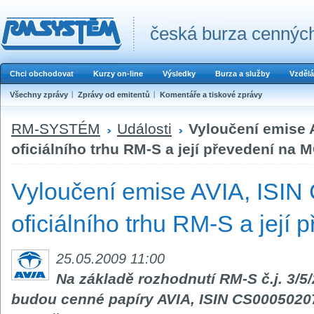
česká burza cenných
Chci obchodovat
Kurzy on-line
Výsledky
Burza a služby
Vzdělá
Všechny zprávy
Zprávy od emitentů
Komentáře a tiskové zprávy
RM-SYSTÉM
Události
Vyloučení emise 
oficiálního trhu RM-S a její převedení na 
Vyloučení emise AVIA, ISI
oficiálního trhu RM-S a její
25.05.2009 11:00
Na základě rozhodnutí RM-S č.j. 3/5/
budou cenné papíry AVIA, ISIN CS0005020