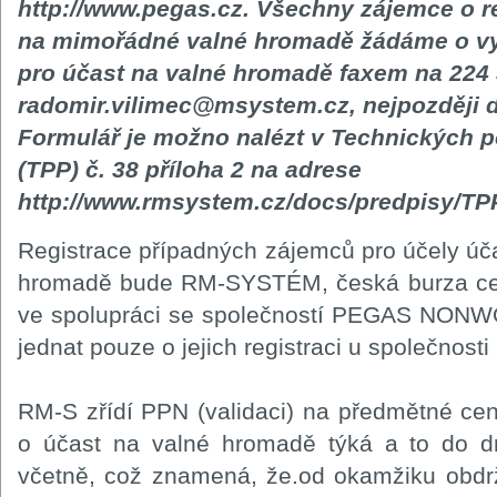
http://www.pegas.cz. Všechny zájemce o re
na mimořádné valné hromadě žádáme o vyp
pro účast na valné hromadě faxem na 224
radomir.vilimec@msystem.cz, nejpozději d
Formulář je možno nalézt v Technických
(TPP) č. 38 příloha 2 na adrese
http://www.rmsystem.cz/docs/predpisy/TP
Registrace případných zájemců pro účely úča
hromadě bude RM-SYSTÉM, česká burza cenn
ve spolupráci se společností PEGAS NON
jednat pouze o jejich registraci u společ
RM-S zřídí PPN (validaci) na předmětné cen
o účast na valné hromadě týká a to do 
včetně, což znamená, že.od okamžiku obdr