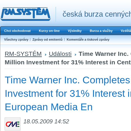
česká burza cenných
Chci obchodovat
Kurzy on-line
Výsledky
Burza a služby
Vzdělá
Všechny zprávy
Zprávy od emitentů
Komentáře a tiskové zprávy
RM-SYSTÉM
Události
Time Warner Inc.
Million Investment for 31% Interest in Ce
Time Warner Inc. Completes
Investment for 31% Interest i
European Media En
18.05.2009 14:52