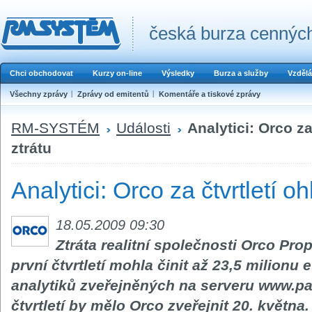
česká burza cenných
Chci obchodovat
Kurzy on-line
Výsledky
Burza a služby
Vzdělá
Všechny zprávy
Zprávy od emitentů
Komentáře a tiskové zprávy
RM-SYSTÉM
Události
Analytici: Orco za
ztrátu
Analytici: Orco za čtvrtletí oh
18.05.2009 09:30
Ztráta realitní společnosti Orco Pro
první čtvrtletí mohla činit až 23,5 milionu
analytiků zveřejněných na serveru www.pat
čtvrtletí by mělo Orco zveřejnit 20. května.