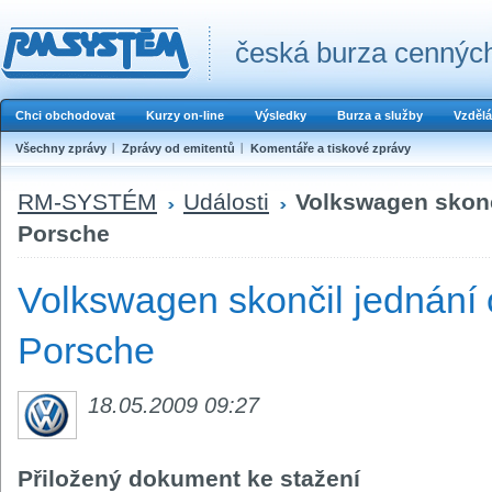
česká burza cenných
Chci obchodovat
Kurzy on-line
Výsledky
Burza a služby
Vzdělá
Všechny zprávy
Zprávy od emitentů
Komentáře a tiskové zprávy
RM-SYSTÉM
Události
Volkswagen skonči
Porsche
Volkswagen skončil jednání 
Porsche
18.05.2009 09:27
Přiložený dokument ke stažení