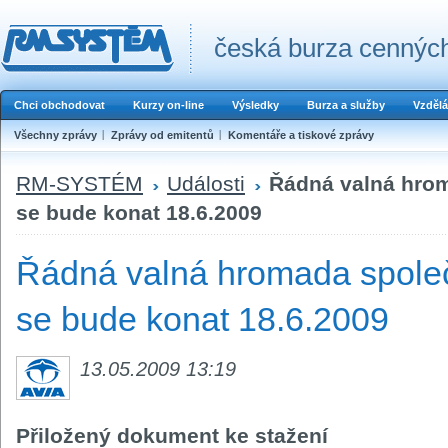
česká burza cenných
Chci obchodovat
Kurzy on-line
Výsledky
Burza a služby
Vzdělá
Všechny zprávy
Zprávy od emitentů
Komentáře a tiskové zprávy
RM-SYSTÉM
Události
Řádná valná hrom
se bude konat 18.6.2009
Řádná valná hromada společn
se bude konat 18.6.2009
13.05.2009 13:19
Přiložený dokument ke stažení