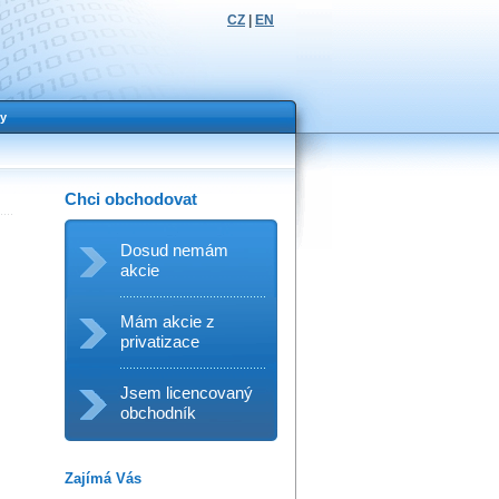
CZ
|
EN
y
Chci obchodovat
.
Dosud nemám
akcie
Mám akcie z
privatizace
Jsem licencovaný
obchodník
Zajímá Vás