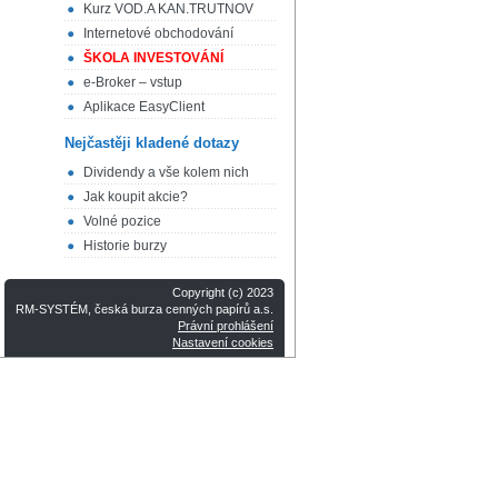
Kurz VOD.A KAN.TRUTNOV
Internetové obchodování
ŠKOLA INVESTOVÁNÍ
e-Broker – vstup
Aplikace EasyClient
Nejčastěji kladené dotazy
Dividendy a vše kolem nich
Jak koupit akcie?
Volné pozice
Historie burzy
Copyright (c) 2023
RM-SYSTÉM, česká burza cenných papírů a.s.
Právní prohlášení
Nastavení cookies