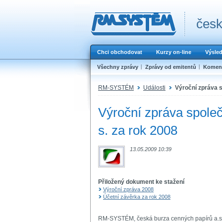
česk
Chci obchodovat
Kurzy on-line
Výsle
Všechny zprávy
Zprávy od emitentů
Koment
RM-SYSTÉM
Události
Výroční zpráva s
Výroční zpráva společ
s. za rok 2008
13.05.2009 10:39
Přiložený dokument ke stažení
Výroční zpráva 2008
Účetní závěrka za rok 2008
RM-SYSTÉM, česká burza cenných papírů a.s