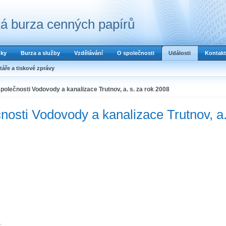
á burza cenných papírů
dky
Burza a služby
Vzdělávání
O společnosti
Události
Kontakt
áře a tiskové zprávy
polečnosti Vodovody a kanalizace Trutnov, a. s. za rok 2008
nosti Vodovody a kanalizace Trutnov, a
.