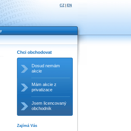
CZ
|
EN
y
Chci obchodovat
Dosud nemám
akcie
Mám akcie z
privatizace
Jsem licencovaný
obchodník
Zajímá Vás