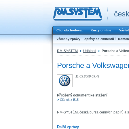
česk
Chci obchodovat
Kurzy on-line
Výsle
Všechny zprávy
Zprávy od emitentů
Koment
RM-SYSTÉM
Události
Porsche a Volks
Porsche a Volkswage
11.05.2009 09:42
Přiložený dokument ke stažení
Článek z E15
RM-SYSTÉM, česká burza cenných papírů a.s
Další zprávy