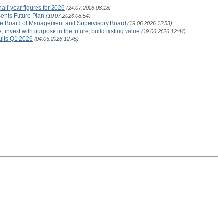
lf-year figures for 2026
(24.07.2026 08:18)
ents Future Plan
(10.07.2026 08:54)
ve Board of Management and Supervisory Board
(19.06.2026 12:53)
nvest with purpose in the future, build lasting value
(19.06.2026 12:44)
ults Q1 2026
(04.05.2026 12:45)