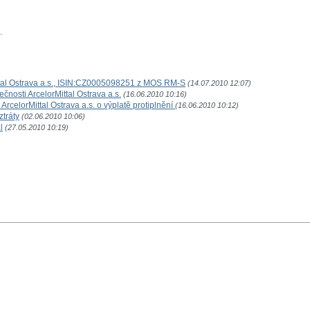
.
ittal Ostrava a.s., ISIN:CZ0005098251 z MOS RM-S
(14.07.2010 12:07)
osti ArcelorMittal Ostrava a.s.
(16.06.2010 10:16)
rcelorMittal Ostrava a.s. o výplatě protiplnění
(16.06.2010 10:12)
ztráty
(02.06.2010 10:06)
l
(27.05.2010 10:19)