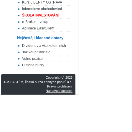
Kurz LIBERTY OSTRAVA
Internetové obchodování
ŠKOLA INVESTOVÁNÍ
e-Broker – vstup
Aplikace EasyClient
Nejčastěji kladené dotazy
Dividendy a vše kolem nich
Jak koupit akcie?
Volné pozice
Historie burzy
Copyright (c) 2023
RM-SYSTÉM, česká burza cenných papírů a.s.
Právní prohlášení
Nastavení cookies