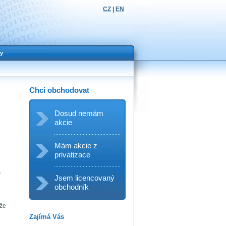
CZ
|
EN
y
Chci obchodovat
Dosud nemám
akcie
Mám akcie z
privatizace
ý
Jsem licencovaný
obchodník
 že
Zajímá Vás