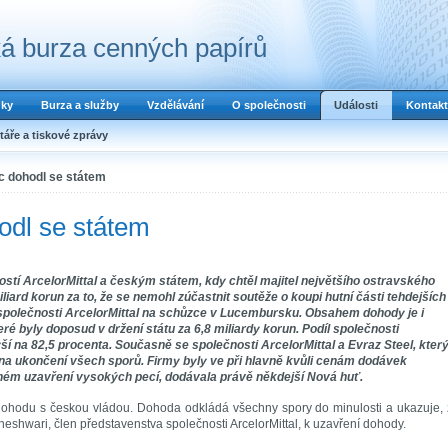
á burza cenných papírů
dky
Burza a služby
Vzdělávání
O společnosti
Události
Kontakt
áře a tiskové zprávy
c dohodl se státem
odl se státem
stí ArcelorMittal a českým státem, kdy chtěl majitel největšího ostravského
iliard korun za to, že se nemohl zúčastnit soutěže o koupi hutní části tehdejších
a společnosti ArcelorMittal na schůzce v Lucembursku. Obsahem dohody je i
ré byly doposud v držení státu za 6,8 miliardy korun. Podíl společnosti
ýší na 82,5 procenta. Současně se společnosti ArcelorMittal a Evraz Steel, kter
y na ukončení všech sporů. Firmy byly ve při hlavně kvůli cenám dodávek
eném uzavření vysokých pecí, dodávala právě někdejší Nová huť.
o dohodu s českou vládou. Dohoda odkládá všechny spory do minulosti a ukazuje,
shwari, člen představenstva společnosti ArcelorMittal, k uzavření dohody.