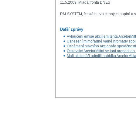
11.5.2009, Mladá fronta DNES
RM-SYSTÉM, česká burza cenných papírů a.s
Další zprávy
Vyloučení emise akcií emitenta ArcelorM
Usnesení mimořádné valné hromady společn
Oznámení hlavního akcionáře společnosti A
Ostravský ArcelorMittal se loni propadl do 
Malí akcionáři odmítli nabídku ArcelorMitta