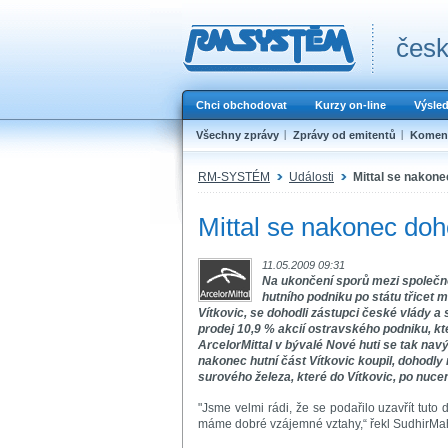
česk
Chci obchodovat
Kurzy on-line
Výsle
Všechny zprávy
Zprávy od emitentů
Koment
RM-SYSTÉM
Události
Mittal se nakone
Mittal se nakonec doh
11.05.2009 09:31
Na ukončení sporů mezi společno
hutního podniku po státu třicet m
Vítkovic, se dohodli zástupci české vlády 
prodej 10,9 % akcií ostravského podniku, kte
ArcelorMittal v bývalé Nové huti se tak nav
nakonec hutní část Vítkovic koupil, dohodl
surového železa, které do Vítkovic, po nuc
"Jsme velmi rádi, že se podařilo uzavřít tut
máme dobré vzájemné vztahy,“ řekl SudhirMahe