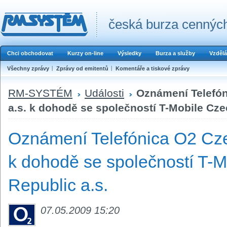
česká burza cenných
Chci obchodovat
Kurzy on-line
Výsledky
Burza a služby
Vzdělá
Všechny zprávy
Zprávy od emitentů
Komentáře a tiskové zprávy
RM-SYSTÉM
Události
Oznámení Telefón
a.s. k dohodě se společností T-Mobile Cze
Oznámení Telefónica O2 Cze
k dohodě se společností T-
Republic a.s.
07.05.2009 15:20