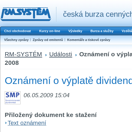
česká burza cenných
Chci obchodovat
Kurzy on-line
Výsledky
Burza a služby
Vzdělá
Všechny zprávy
Zprávy od emitentů
Komentáře a tiskové zprávy
RM-SYSTÉM
Události
Oznámení o výpla
2008
Oznámení o výplatě dividen
06.05.2009 15:04
Přiložený dokument ke stažení
Text oznámení