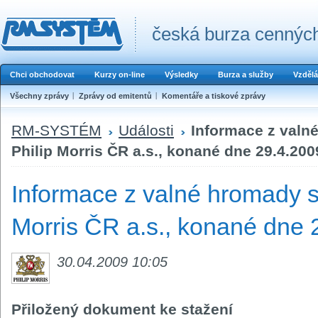
česká burza cenných
Chci obchodovat
Kurzy on-line
Výsledky
Burza a služby
Vzdělá
Všechny zprávy
Zprávy od emitentů
Komentáře a tiskové zprávy
RM-SYSTÉM
Události
Informace z valn
Philip Morris ČR a.s., konané dne 29.4.200
Informace z valné hromady s
Morris ČR a.s., konané dne 
30.04.2009 10:05
Přiložený dokument ke stažení