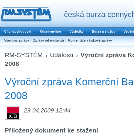
česká burza cenných
Chci obchodovat
Kurzy on-line
Výsledky
Burza a služby
Vzdělá
Všechny zprávy
Zprávy od emitentů
Komentáře a tiskové zprávy
RM-SYSTÉM
Události
Výroční zpráva Ko
2008
Výroční zpráva Komerční Ban
2008
29.04.2009 12:44
Přiložený dokument ke stažení