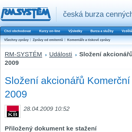
česká burza cenných
Chci obchodovat
Kurzy on-line
Výsledky
Burza a služby
Vzdělá
Všechny zprávy
Zprávy od emitentů
Komentáře a tiskové zprávy
RM-SYSTÉM
Události
Složení akcionář
2009
Složení akcionářů Komerční 
2009
28.04.2009 10:52
Přiložený dokument ke stažení