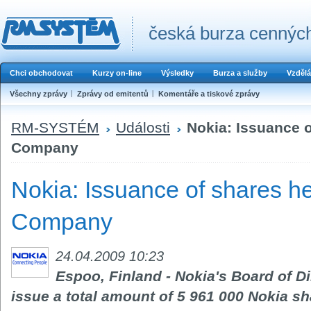
česká burza cenných
Chci obchodovat
Kurzy on-line
Výsledky
Burza a služby
Vzdělá
Všechny zprávy
Zprávy od emitentů
Komentáře a tiskové zprávy
RM-SYSTÉM
Události
Nokia: Issuance o
Company
Nokia: Issuance of shares he
Company
24.04.2009 10:23
Espoo, Finland - Nokia's Board of Di
issue a total amount of 5 961 000 Nokia s