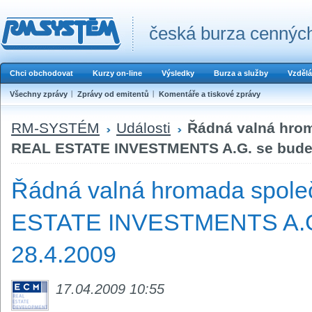
česká burza cenných
Chci obchodovat
Kurzy on-line
Výsledky
Burza a služby
Vzdělá
Všechny zprávy
Zprávy od emitentů
Komentáře a tiskové zprávy
RM-SYSTÉM
Události
Řádná valná hro
REAL ESTATE INVESTMENTS A.G. se bude 
Řádná valná hromada spol
ESTATE INVESTMENTS A.G.
28.4.2009
17.04.2009 10:55