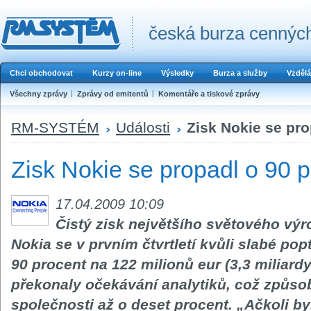
česká burza cenných
Chci obchodovat
Kurzy on-line
Výsledky
Burza a služby
Vzdělá
Všechny zprávy
Zprávy od emitentů
Komentáře a tiskové zprávy
RM-SYSTÉM
Události
Zisk Nokie se pro
Zisk Nokie se propadl o 90 
17.04.2009 10:09
Čistý zisk největšího světového výr
Nokia se v prvním čtvrtletí kvůli slabé po
90 procent na 122 milionů eur (3,3 miliar
překonaly očekávání analytiků, což způsob
společnosti až o deset procent. „Ačkoli by