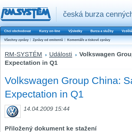
česká burza cenných
Chci obchodovat
Kurzy on-line
Výsledky
Burza a služby
Vzdělá
Všechny zprávy
Zprávy od emitentů
Komentáře a tiskové zprávy
RM-SYSTÉM
Události
Volkswagen Grou
Expectation in Q1
Volkswagen Group China: S
Expectation in Q1
14.04.2009 15:44
Přiložený dokument ke stažení