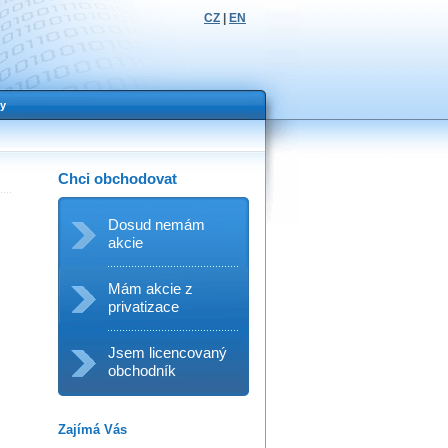
CZ
|
EN
y
Chci obchodovat
Dosud nemám
akcie
Mám akcie z
privatizace
Jsem licencovaný
obchodník
Zajímá Vás