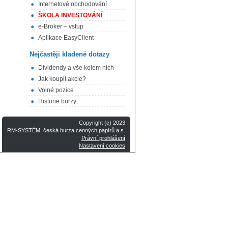
Internetové obchodování
ŠKOLA INVESTOVÁNÍ
e-Broker – vstup
Aplikace EasyClient
Nejčastěji kladené dotazy
Dividendy a vše kolem nich
Jak koupit akcie?
Volné pozice
Historie burzy
Copyright (c) 2023
RM-SYSTÉM, česká burza cenných papírů a.s.
Právní prohlášení
Nastavení cookies