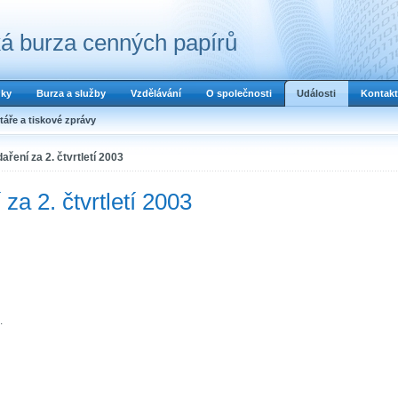
á burza cenných papírů
dky
Burza a služby
Vzdělávání
O společnosti
Události
Kontakt
áře a tiskové zprávy
ření za 2. čtvrtletí 2003
za 2. čtvrtletí 2003
.