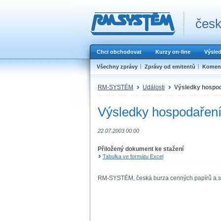
česk
Chci obchodovat
Kurzy on-line
Výsle
Všechny zprávy
Zprávy od emitentů
Koment
RM-SYSTÉM
Události
Výsledky hospoda
Výsledky hospodaření 
22.07.2003 00:00
Přiložený dokument ke stažení
Tabulka ve formátu Excel
RM-SYSTÉM, česká burza cenných papírů a.s