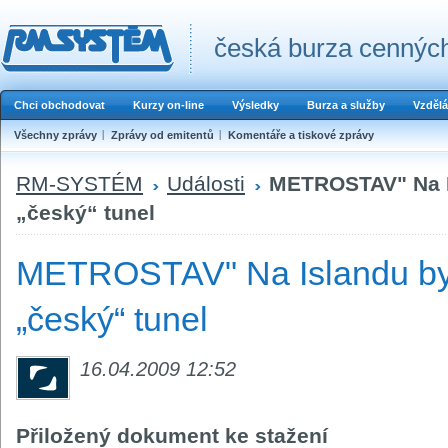
česká burza cenných
Chci obchodovat
Kurzy on-line
Výsledky
Burza a služby
Vzdělá
Všechny zprávy
Zprávy od emitentů
Komentáře a tiskové zprávy
RM-SYSTÉM
Události
METROSTAV" Na Is
„český“ tunel
METROSTAV" Na Islandu byl
„český“ tunel
16.04.2009 12:52
Přiložený dokument ke stažení