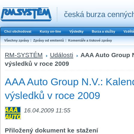
česká burza cenných
Chci obchodovat
Kurzy on-line
Výsledky
Burza a služby
Vzdělá
Všechny zprávy
Zprávy od emitentů
Komentáře a tiskové zprávy
RM-SYSTÉM
Události
AAA Auto Group N
výsledků v roce 2009
AAA Auto Group N.V.: Kale
výsledků v roce 2009
16.04.2009 11:55
Přiložený dokument ke stažení