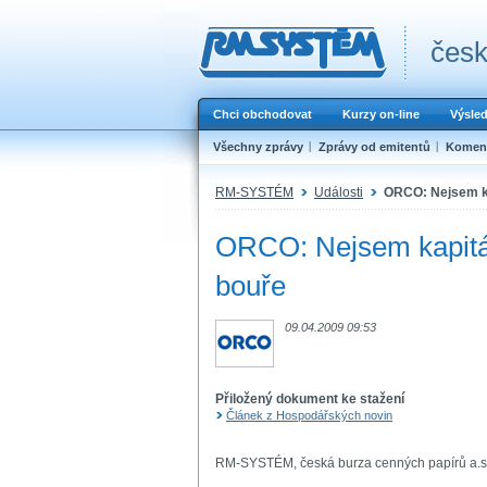
česk
Chci obchodovat
Kurzy on-line
Výsle
Všechny zprávy
Zprávy od emitentů
Koment
RM-SYSTÉM
Události
ORCO: Nejsem ka
ORCO: Nejsem kapitán
bouře
09.04.2009 09:53
Přiložený dokument ke stažení
Článek z Hospodářských novin
RM-SYSTÉM, česká burza cenných papírů a.s