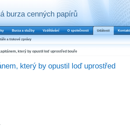
á burza cenných papírů
dky
Burza a služby
Vzdělávání
O společnosti
Události
Kontakt
áře a tiskové zprávy
pitánem, který by opustil loď uprostřed bouře
em, který by opustil loď uprostřed
.