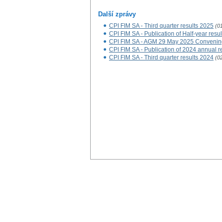
Další zprávy
CPI FIM SA - Third quarter results 2025
(0
CPI FIM SA - Publication of Half-year resu
CPI FIM SA - AGM 29 May 2025 Convenin
CPI FIM SA - Publication of 2024 annual r
CPI FIM SA - Third quarter results 2024
(0