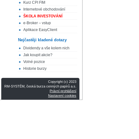
Kurz CPI FIM
Internetové obchodování
ŠKOLA INVESTOVÁNÍ
e-Broker – vstup
Aplikace EasyClient
Nejčastěji kladené dotazy
Dividendy a vše kolem nich
Jak koupit akcie?
Volné pozice
Historie burzy
Copyright (c) 2023
RM-SYSTÉM, česká burza cenných papírů a.s.
Právní prohlášení
Nastavení cookies