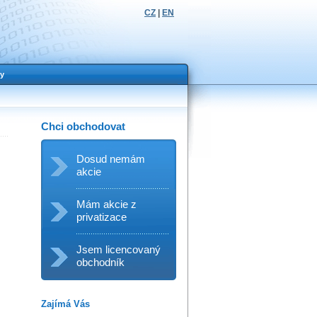
CZ
|
EN
y
Chci obchodovat
Dosud nemám
akcie
Mám akcie z
privatizace
Jsem licencovaný
obchodník
Zajímá Vás