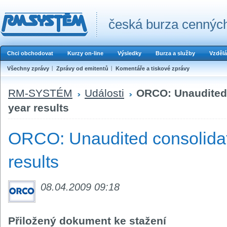
česká burza cenných
Chci obchodovat
Kurzy on-line
Výsledky
Burza a služby
Vzdělá
Všechny zprávy
Zprávy od emitentů
Komentáře a tiskové zprávy
RM-SYSTÉM
Události
ORCO: Unaudited 
year results
ORCO: Unaudited consolidat
results
08.04.2009 09:18
Přiložený dokument ke stažení