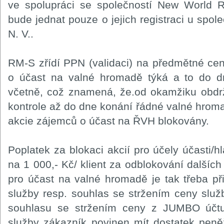
ve spolupráci se společností New World R
bude jednat pouze o jejich registraci u spo
N. V..
RM-S zřídí PPN (validaci) na předmětné cen
o účast na valné hromadě týká a to do 
včetně, což znamená, že.od okamžiku obdr
kontrole až do dne konání řádné valné hro
akcie zájemců o účast na ŘVH blokovány.
Poplatek za blokaci akcií pro účely účasti/
na 1 000,- Kč/ klient za odblokování dalších 
pro účast na valné hromadě je tak třeba při
služby resp. souhlas se stržením ceny slu
souhlasu se stržením ceny z JUMBO účtu
služby zákazník povinen mít dostatek pen