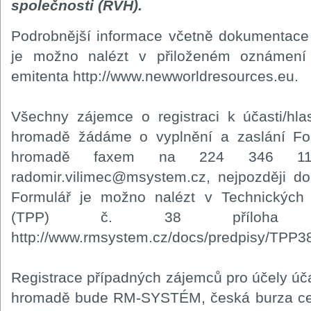
společnosti (ŘVH).
Podrobnější informace včetně dokumentace
je možno nalézt v přiloženém oznámení
emitenta http://www.newworldresources.eu.
Všechny zájemce o registraci k účasti/hl
hromadě žádáme o vyplnění a zaslání Fo
hromadě faxem na 224 346 11
radomir.vilimec@msystem.cz, nejpozději d
Formulář je možno nalézt v Technickýc
(TPP) č. 38 příloh
http://www.rmsystem.cz/docs/predpisy/TPP3
Registrace případných zájemců pro účely úča
hromadě bude RM-SYSTÉM, česká burza cenn