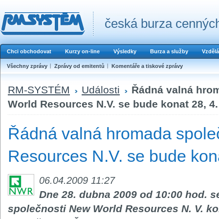
česká burza cenných
Chci obchodovat
Kurzy on-line
Výsledky
Burza a služby
Vzdělá
Všechny zprávy
Zprávy od emitentů
Komentáře a tiskové zprávy
RM-SYSTÉM
Události
Řádná valná hro
World Resources N.V. se bude konat 28, 4.
Řádná valná hromada spole
Resources N.V. se bude kona
06.04.2009 11:27
Dne 28. dubna 2009 od 10:00 hod. s
společnosti New World Resources N. V. k