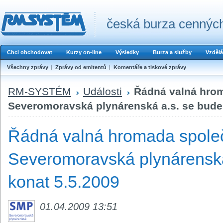
česká burza cenných
Chci obchodovat
Kurzy on-line
Výsledky
Burza a služby
Vzdělá
Všechny zprávy
Zprávy od emitentů
Komentáře a tiskové zprávy
RM-SYSTÉM
Události
Řádná valná hro
Severomoravská plynárenská a.s. se bude
Řádná valná hromada společ
Severomoravská plynárenská
konat 5.5.2009
01.04.2009 13:51