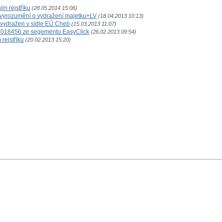
ím rejstříku
(28.05.2014 15:06)
u, vyrozumění o vydražení majetku+LV
(18.04.2013 10:13)
s vydražen v sídle EÚ Cheb
(15.03.2013 11:07)
05018456 ze segementu EasyClick
(26.02.2013 09:54)
rejstříku
(20.02.2013 15:20)