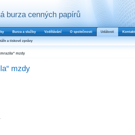
á burza cenných papírů
dky
Burza a služby
Vzdělávání
O společnosti
Události
Kontakt
áře a tiskové zprávy
zmrazila“ mzdy
ila“ mzdy
.