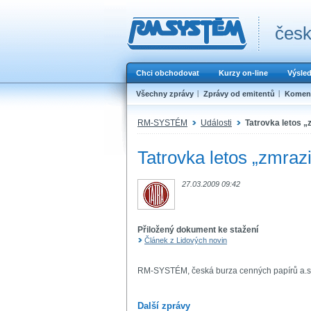
česk
Chci obchodovat
Kurzy on-line
Výsle
Všechny zprávy
Zprávy od emitentů
Koment
RM-SYSTÉM
Události
Tatrovka letos „
Tatrovka letos „zmraz
27.03.2009 09:42
Přiložený dokument ke stažení
Článek z Lidových novin
RM-SYSTÉM, česká burza cenných papírů a.s
Další zprávy