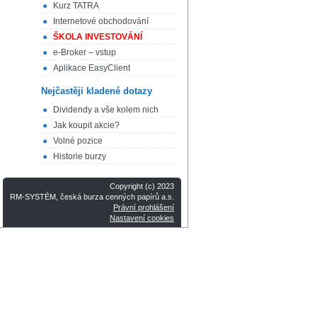
Kurz TATRA
Internetové obchodování
ŠKOLA INVESTOVÁNÍ
e-Broker – vstup
Aplikace EasyClient
Nejčastěji kladené dotazy
Dividendy a vše kolem nich
Jak koupit akcie?
Volné pozice
Historie burzy
Copyright (c) 2023
RM-SYSTÉM, česká burza cenných papírů a.s.
Právní prohlášení
Nastavení cookies