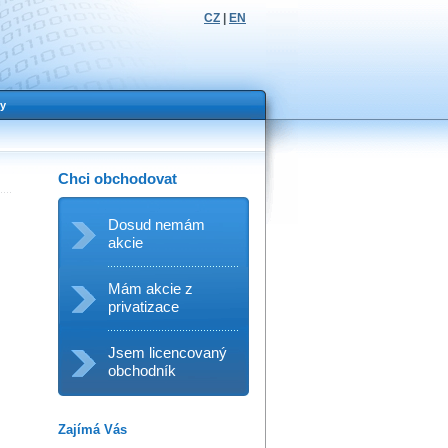
CZ
|
EN
y
Chci obchodovat
Dosud nemám
akcie
Mám akcie z
privatizace
Jsem licencovaný
obchodník
Zajímá Vás