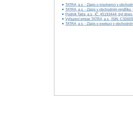
TATRA, a.s. - Zápis o insolvenci v obchodn
TATRA, a.s. - Zápis v obchodním rejstřík
Podnik Tatra, a.s., IČ: 45193444, byl dne
Vyřazení emise TATRA, a.s., ISIN: CS00
TATRA, a.s. - Zápis o exekuci v obchodním 