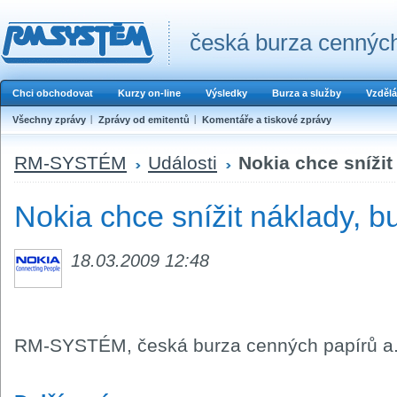
česká burza cenných
Chci obchodovat
Kurzy on-line
Výsledky
Burza a služby
Vzdělá
Všechny zprávy
Zprávy od emitentů
Komentáře a tiskové zprávy
RM-SYSTÉM
Události
Nokia chce snížit
Nokia chce snížit náklady, b
18.03.2009 12:48
RM-SYSTÉM, česká burza cenných papírů a.