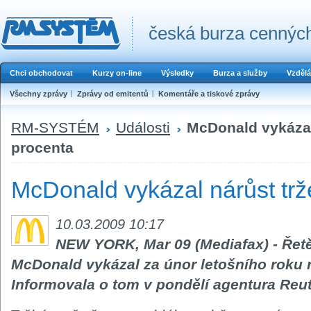
česká burza cenných
Chci obchodovat
Kurzy on-line
Výsledky
Burza a služby
Vzdělá
Všechny zprávy
Zprávy od emitentů
Komentáře a tiskové zprávy
RM-SYSTÉM
Události
McDonald vykázal 
procenta
McDonald vykázal nárůst trž
10.03.2009 10:17
NEW YORK, Mar 09 (Mediafax) - Řet
McDonald vykázal za únor letošního roku n
Informovala o tom v pondělí agentura Reut