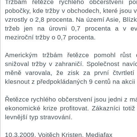
Tržbám řetězce rychlého občerstvení p
pobočky, kde tržby v obchodech, které jsou 
vzrostly o 2,8 procenta. Na území Asie, Blízk
tržeb jen na úrovni 0,7 procenta a v e
meziroční tržby o 0,7 procenta.
Americkým tržbám řetězce pomohl růst d
snižoval tržby v zahraničí. Společnost navíc
měně varovala, že zisk za první čtvrtletí
klesnout z předpokládaných 9 centů na akcii 
Řetězce rychlého občerstvení jsou jedni z m
ekonomické krize profitovat. Zákazníci totiž
levnější typ stravování.
10.3.2009, Vojtěch Kristen, Mediafax