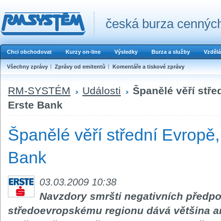
česká burza cenných
Chci obchodovat
Kurzy on-line
Výsledky
Burza a služby
Vzdělá
Všechny zprávy
Zprávy od emitentů
Komentáře a tiskové zprávy
RM-SYSTÉM
Události
Španělé věří stře
Erste Bank
Španělé věří střední Evropě, 
Bank
03.03.2009 10:38
Navzdory smršti negativních předpo
středoevropskému regionu dává většina ana