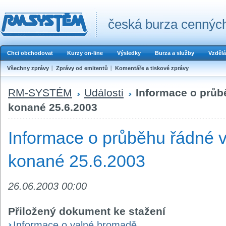
česká burza cenných
Chci obchodovat
Kurzy on-line
Výsledky
Burza a služby
Vzdělá
Všechny zprávy
Zprávy od emitentů
Komentáře a tiskové zprávy
RM-SYSTÉM
Události
Informace o průb
konané 25.6.2003
Informace o průběhu řádné 
konané 25.6.2003
26.06.2003 00:00
Přiložený dokument ke stažení
Informace o valné hromadě