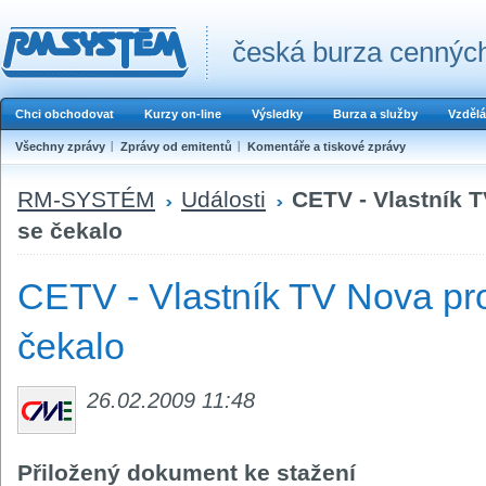
česká burza cenných
Chci obchodovat
Kurzy on-line
Výsledky
Burza a služby
Vzdělá
Všechny zprávy
Zprávy od emitentů
Komentáře a tiskové zprávy
RM-SYSTÉM
Události
CETV - Vlastník T
se čekalo
CETV - Vlastník TV Nova pro
čekalo
26.02.2009 11:48
Přiložený dokument ke stažení