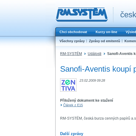
česk
Chci obchodovat
Kurzy on-line
Výsle
Všechny zprávy
Zprávy od emitentů
Koment
RM-SYSTÉM
Události
Sanofi-Aventis k
Sanofi-Aventis koupí 
23.02.2009 09:28
Přiložený dokument ke stažení
Článek z E15
RM-SYSTÉM, česká burza cenných papírů a.s
Další zprávy