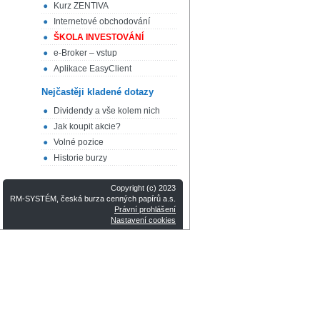
Kurz ZENTIVA
Internetové obchodování
ŠKOLA INVESTOVÁNÍ
e-Broker – vstup
Aplikace EasyClient
Nejčastěji kladené dotazy
Dividendy a vše kolem nich
Jak koupit akcie?
Volné pozice
Historie burzy
Copyright (c) 2023
RM-SYSTÉM, česká burza cenných papírů a.s.
Právní prohlášení
Nastavení cookies