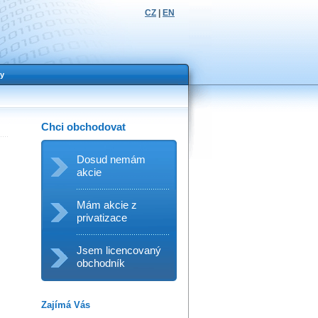
CZ
|
EN
y
Chci obchodovat
Dosud nemám
akcie
Mám akcie z
privatizace
Jsem licencovaný
obchodník
Zajímá Vás