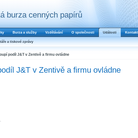
á burza cenných papírů
dky
Burza a služby
Vzdělávání
O společnosti
Události
Kontakt
áře a tiskové zprávy
oupí podíl J&T v Zentivě a firmu ovládne
podíl J&T v Zentivě a firmu ovládne
.