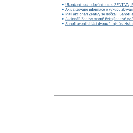
Ukončení obchodování emise ZENTIVA,
Aktualizované informace o výkupu zbývajíc
Malí akcionáři Zentivy se dočkali. Sanofi je
Akcionáři Zentivy marně čekají na své vyt
Sanofi-aventis hlásí dvouciferný růst zisku