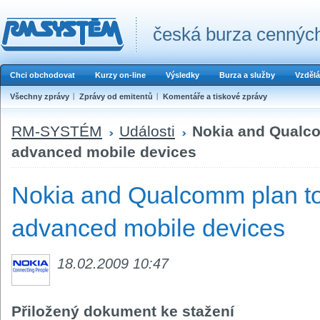
česká burza cenných
Chci obchodovat
Kurzy on-line
Výsledky
Burza a služby
Vzdělá
Všechny zprávy
Zprávy od emitentů
Komentáře a tiskové zprávy
RM-SYSTÉM
Události
Nokia and Qualc
advanced mobile devices
Nokia and Qualcomm plan t
advanced mobile devices
18.02.2009 10:47
Přiložený dokument ke stažení