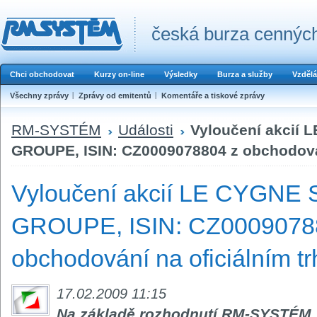
česká burza cenných
Chci obchodovat
Kurzy on-line
Výsledky
Burza a služby
Vzdělá
Všechny zprávy
Zprávy od emitentů
Komentáře a tiskové zprávy
RM-SYSTÉM
Události
Vyloučení akcií
GROUPE, ISIN: CZ0009078804 z obchodován
Vyloučení akcií LE CYGNE
GROUPE, ISIN: CZ0009078
obchodování na oficiálním t
17.02.2009 11:15
Na základě rozhodnutí RM-SYSTÉM,