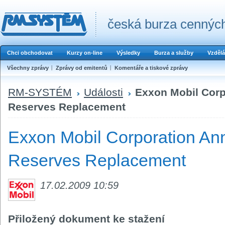
česká burza cenných
Chci obchodovat
Kurzy on-line
Výsledky
Burza a služby
Vzdělá
Všechny zprávy
Zprávy od emitentů
Komentáře a tiskové zprávy
RM-SYSTÉM
Události
Exxon Mobil Cor
Reserves Replacement
Exxon Mobil Corporation A
Reserves Replacement
17.02.2009 10:59
Přiložený dokument ke stažení