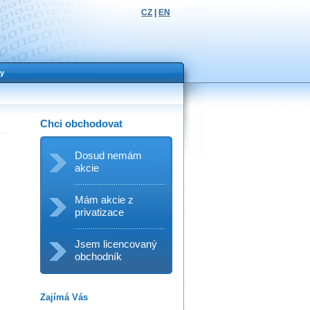
CZ
|
EN
y
Chci obchodovat
Dosud nemám
akcie
Mám akcie z
privatizace
Jsem licencovaný
obchodník
Zajímá Vás