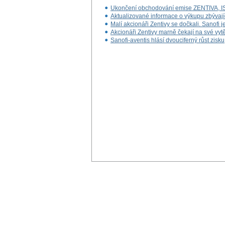
Ukončení obchodování emise ZENTIVA,
Aktualizované informace o výkupu zbývajíc
Malí akcionáři Zentivy se dočkali. Sanofi je
Akcionáři Zentivy marně čekají na své vyt
Sanofi-aventis hlásí dvouciferný růst zisku