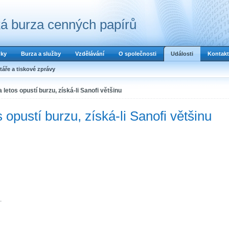
á burza cenných papírů
dky
Burza a služby
Vzdělávání
O společnosti
Události
Kontakt
áře a tiskové zprávy
a letos opustí burzu, získá-li Sanofi většinu
s opustí burzu, získá-li Sanofi většinu
.