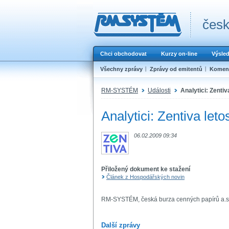
česk
Chci obchodovat
Kurzy on-line
Výsle
Všechny zprávy
Zprávy od emitentů
Koment
RM-SYSTÉM
Události
Analytici: Zentiv
Analytici: Zentiva leto
06.02.2009 09:34
Přiložený dokument ke stažení
Článek z Hospodářských novin
RM-SYSTÉM, česká burza cenných papírů a.s
Další zprávy