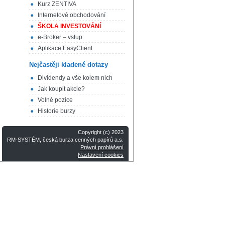
Kurz ZENTIVA
Internetové obchodování
ŠKOLA INVESTOVÁNÍ
e-Broker – vstup
Aplikace EasyClient
Nejčastěji kladené dotazy
Dividendy a vše kolem nich
Jak koupit akcie?
Volné pozice
Historie burzy
Copyright (c) 2023
RM-SYSTÉM, česká burza cenných papírů a.s.
Právní prohlášení
Nastavení cookies