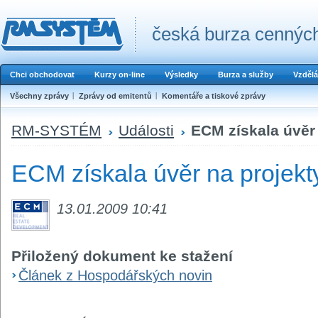
česká burza cenných
Chci obchodovat
Kurzy on-line
Výsledky
Burza a služby
Vzdělá
Všechny zprávy
Zprávy od emitentů
Komentáře a tiskové zprávy
RM-SYSTÉM
Události
ECM získala úvěr 
ECM získala úvěr na projekt
13.01.2009 10:41
Přiložený dokument ke stažení
Článek z Hospodářských novin